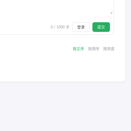
登录
提交
0
/
1000
字
按正序
按倒序
按热度