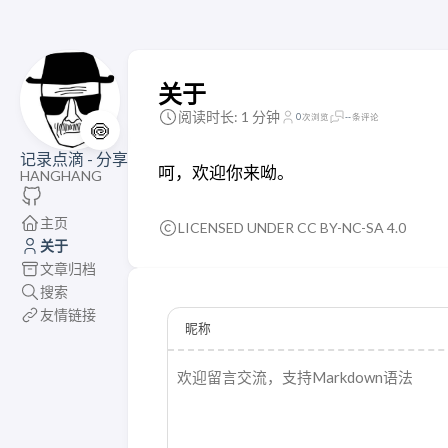
关于
阅读时长: 1 分钟
0
次浏览
--
条评论
🍥
记录点滴 - 分享
呵，欢迎你来呦。
HANGHANG
主页
LICENSED UNDER CC BY-NC-SA 4.0
关于
文章归档
搜索
友情链接
昵称