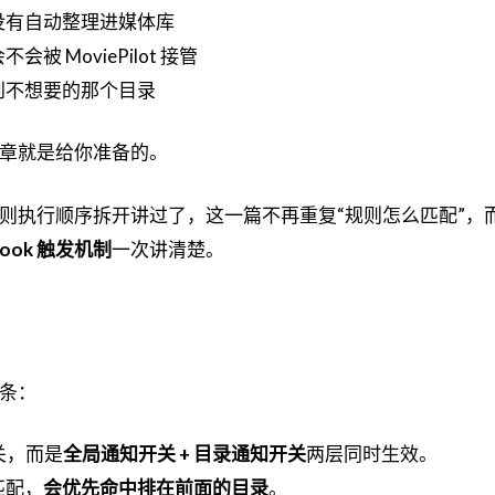
没有自动整理进媒体库
 MoviePilot 接管
到不想要的那个目录
章就是给你准备的。
则执行顺序拆开讲过了，这一篇不再重复“规则怎么匹配”，
ok 触发机制
一次讲清楚。
条：
开关，而是
全局通知开关 + 目录通知开关
两层同时生效。
匹配，
会优先命中排在前面的目录
。