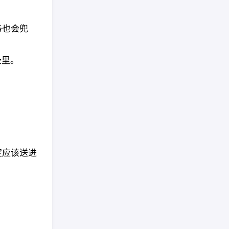
任务也会兜
录里。
定应该送进