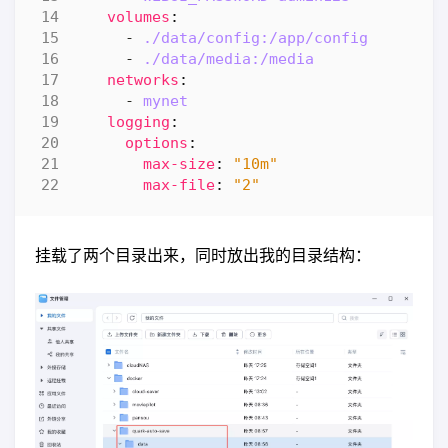
volumes
:
- 
./data/config:/app/config
- 
./data/media:/media
networks
:
- 
mynet
logging
:
options
:
max-size
:
"10m"
max-file
:
"2"
挂载了两个目录出来，同时放出我的目录结构：