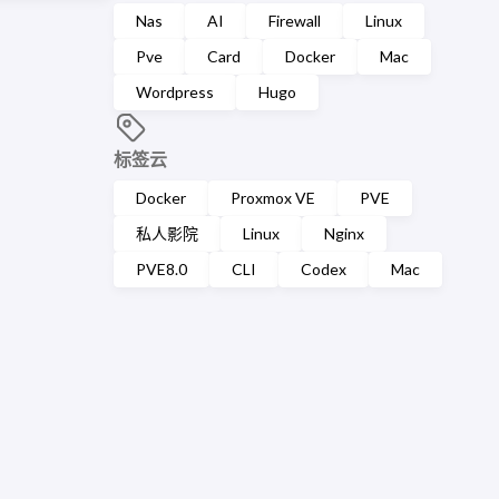
Nas
AI
Firewall
Linux
Pve
Card
Docker
Mac
Wordpress
Hugo
标签云
Docker
Proxmox VE
PVE
私人影院
Linux
Nginx
PVE8.0
CLI
Codex
Mac