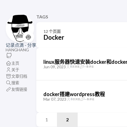
TAGS
12 个页面
🍥
Docker
记录点滴 - 分享
HANGHANG
linux服务器快速安装docker和docker
主页
Jun 09, 2023
0
次浏览
--
条评论
关于
文章归档
搜索
友情链接
docker搭建wordpress教程
Mar 07, 2023
0
次浏览
--
条评论
1
2